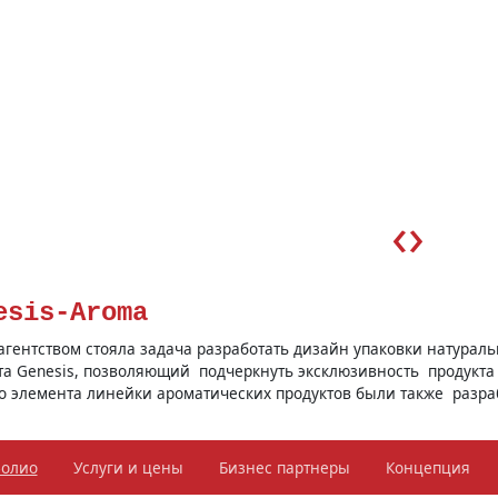
‹
›
esis-Aroma
агентством стояла задача разработать дизайн упаковки натурал
та Genesis, позволяющий подчеркнуть эксклюзивность продукта 
о элемента линейки ароматических продуктов были также разра
фолио
Услуги и цены
Бизнес партнеры
Концепция