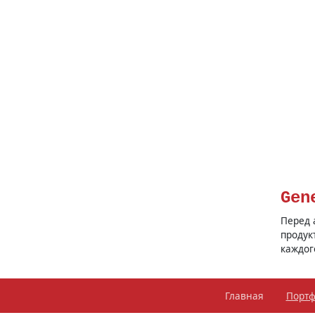
Gen
Перед 
продук
каждог
Главная
Порт